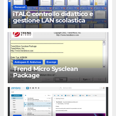
Generali
iTALC controllo didattico e
gestione LAN scolastica
Antispam E Antivirus
Esempi
Trend Micro Sysclean
Package