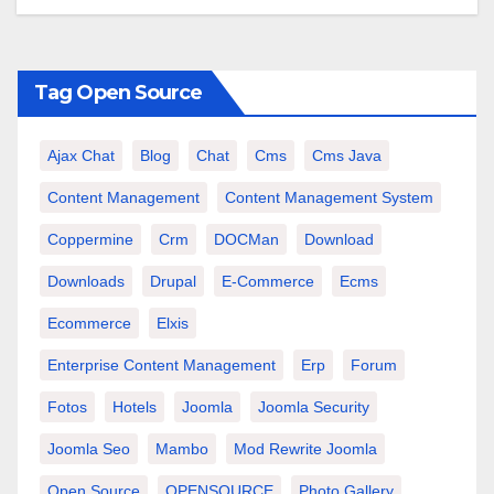
Tag Open Source
Ajax Chat
Blog
Chat
Cms
Cms Java
Content Management
Content Management System
Coppermine
Crm
DOCMan
Download
Downloads
Drupal
E-Commerce
Ecms
Ecommerce
Elxis
Enterprise Content Management
Erp
Forum
Fotos
Hotels
Joomla
Joomla Security
Joomla Seo
Mambo
Mod Rewrite Joomla
Open Source
OPENSOURCE
Photo Gallery