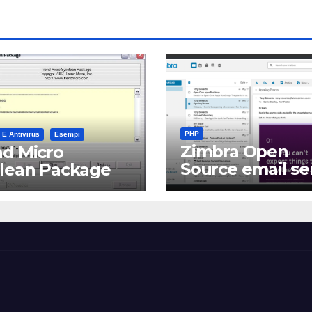
PHP
 E Antivirus
Esempi
Zimbra Open
d Micro
Source email se
clean Package
software