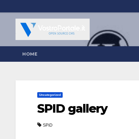
Salta
al
contenuto
HOME
Uncategorized
SPID gallery
SPiD