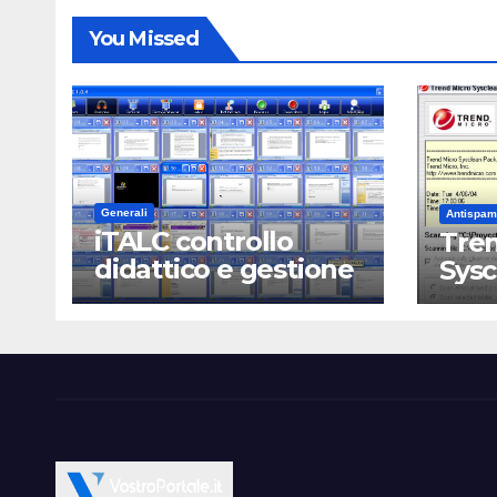
You Missed
Generali
Antispam
iTALC controllo
Tren
didattico e gestione
Sys
LAN scolastica