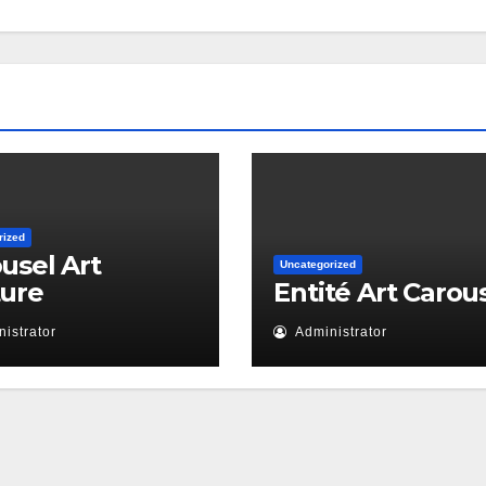
rized
usel Art
Uncategorized
ture
Entité Art Carou
istrator
Administrator