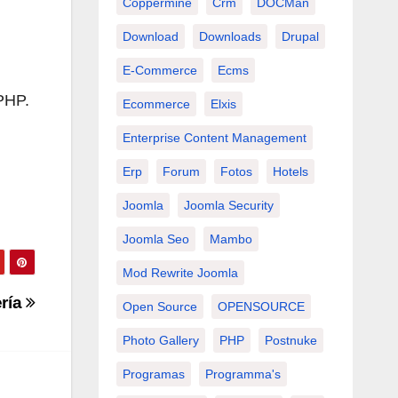
Coppermine
Crm
DOCMan
Download
Downloads
Drupal
E-Commerce
Ecms
PHP.
Ecommerce
Elxis
Enterprise Content Management
Erp
Forum
Fotos
Hotels
Joomla
Joomla Security
Joomla Seo
Mambo
Mod Rewrite Joomla
ería
Open Source
OPENSOURCE
Photo Gallery
PHP
Postnuke
Programas
Programma's