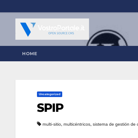
Salta
al
contenuto
HOME
Uncategorized
SPIP
,
,
multi-sitio
multicéntricos
sistema de gestión de 