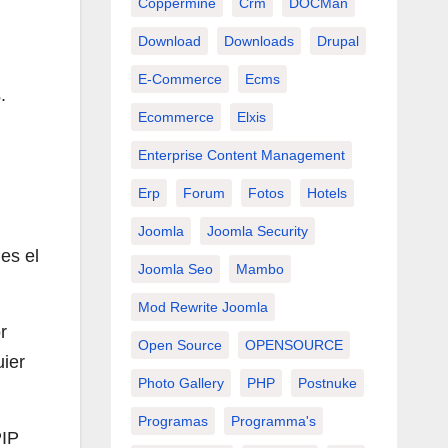
Coppermine
Crm
DOCMan
Download
Downloads
Drupal
E-Commerce
Ecms
.
Ecommerce
Elxis
Enterprise Content Management
Erp
Forum
Fotos
Hotels
Joomla
Joomla Security
es el
Joomla Seo
Mambo
Mod Rewrite Joomla
r
Open Source
OPENSOURCE
uier
Photo Gallery
PHP
Postnuke
Programas
Programma's
PIP