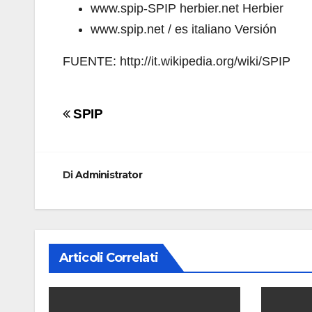
www.spip-SPIP herbier.net
Herbier
www.spip.net / es italiano Versión
FUENTE: http://it.wikipedia.org/wiki/SPIP
Navigazione
SPIP
articoli
Di
Administrator
Articoli Correlati