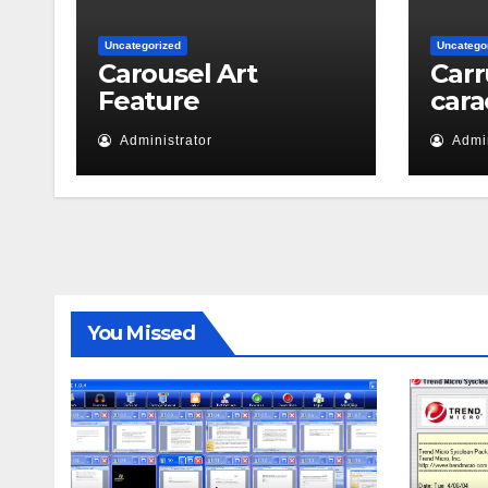
Uncategorized
Uncatego
Carousel Art
Carr
Feature
cara
Administrator
Admin
You Missed