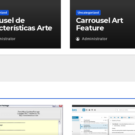
rized
Uncategorized
usel de
Carrousel Art
cterísticas Arte
Feature
istrator
Administrator