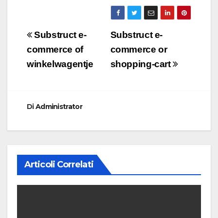
Navigazione
Substruct e-
Substruct e-
articoli
commerce of
commerce or
winkelwagentje
shopping-cart
Di
Administrator
Articoli Correlati