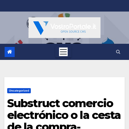
Salta
al
contenuto
Uncategorized
Substruct comercio
electrónico o la cesta
de la compra-