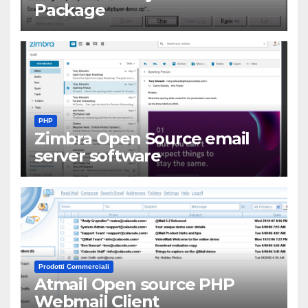
Package
PHP
Zimbra Open Source email
server software
Prodotti Commerciali
Atmail Open source PHP
Webmail Client