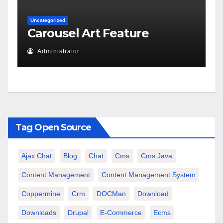
Uncategorized
Carousel Art Feature
Administrator
Tag Open Source
Ajax Chat
Blog
Chat
Cms
Cms Java
Content Management
Content Management System
Coppermine
Crm
DOCMan
Download
Downloads
Drupal
E-Commerce
Ecms