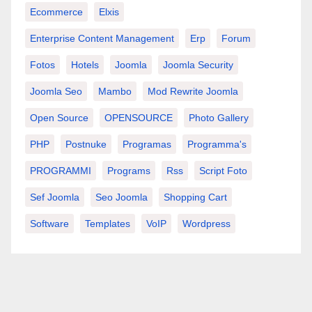
Ecommerce
Elxis
Enterprise Content Management
Erp
Forum
Fotos
Hotels
Joomla
Joomla Security
Joomla Seo
Mambo
Mod Rewrite Joomla
Open Source
OPENSOURCE
Photo Gallery
PHP
Postnuke
Programas
Programma's
PROGRAMMI
Programs
Rss
Script Foto
Sef Joomla
Seo Joomla
Shopping Cart
Software
Templates
VoIP
Wordpress