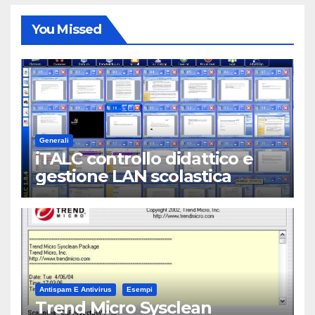
You Missed
Generali
iTALC controllo didattico e
gestione LAN scolastica
Antispam E Antivirus
Esempi
Trend Micro Sysclean