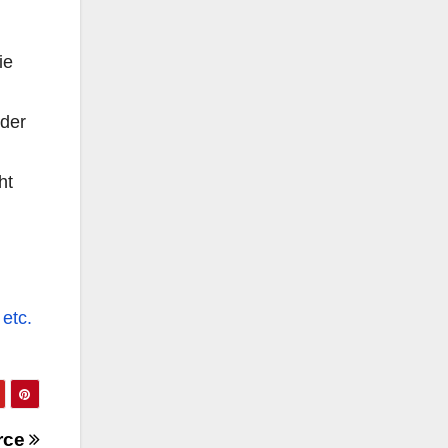
ie
oder
ht
etc.
rce