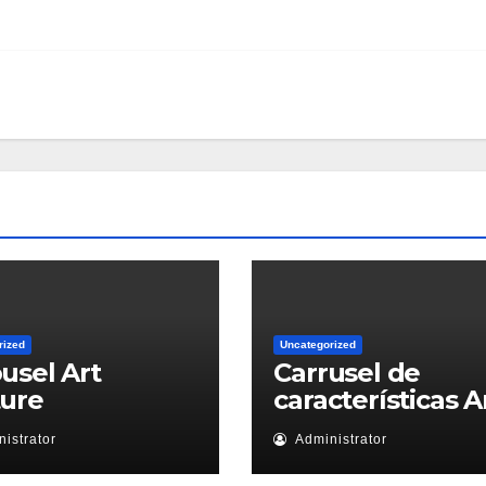
rized
Uncategorized
usel Art
Carrusel de
ture
características A
istrator
Administrator