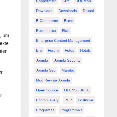
Coppermine
Crm
DOCMan
Download
Downloads
Drupal
E-Commerce
Ecms
Ecommerce
Elxis
n, um
Enterprise Content Management
jekte
Erp
Forum
Fotos
Hotels
ufen
Joomla
Joomla Security
Joomla Seo
Mambo
er
Mod Rewrite Joomla
Open Source
OPENSOURCE
r
Photo Gallery
PHP
Postnuke
Programas
Programma's