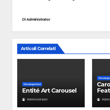
articoli
Di
Administrator
Articoli Correlati
Uncatego
Caro
Uncategorized
Entité Art Carousel
Fea
Administrator
Admin