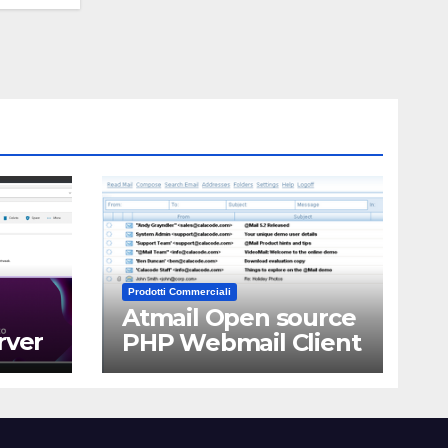
Prodotti Commerciali
Atmail Open source
rver
PHP Webmail Client