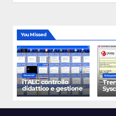
You Missed
Generali
Antispam
iTALC controllo
Tren
didattico e gestione
Sys
LAN scolastica