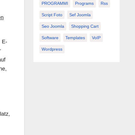
PROGRAMMI
Programs
Rss
Script Foto
Sef Joomla
en
Seo Joomla
Shopping Cart
Software
Templates
VoIP
 E-
Wordpress
r
auf
he,
atz,