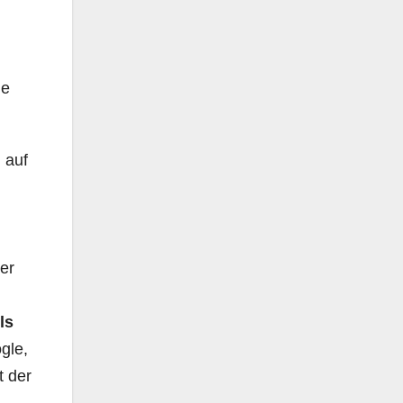
ie
 auf
er
ls
gle,
t der