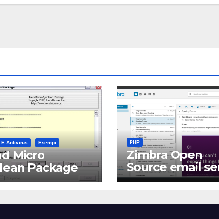
PHP
 E Antivirus
Esempi
Zimbra Open
d Micro
Source email se
clean Package
software