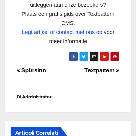
uitleggen aan onze bezoekers?
Plaats een gratis gids over Textpattern
CMS.
Legt artikel of contact met ons op
voor
meer informatie
Navigazione
Spürsinn
Textpattern
articoli
Di
Administrator
Articoli Correlati