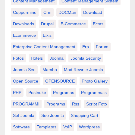
Content Management
Content Management System
Coppermine
Crm
DOCMan
Download
Downloads
Drupal
E-Commerce
Ecms
Ecommerce
Elxis
Enterprise Content Management
Erp
Forum
Fotos
Hotels
Joomla
Joomla Security
Joomla Seo
Mambo
Mod Rewrite Joomla
Open Source
OPENSOURCE
Photo Gallery
PHP
Postnuke
Programas
Programma's
PROGRAMMI
Programs
Rss
Script Foto
Sef Joomla
Seo Joomla
Shopping Cart
Software
Templates
VoIP
Wordpress