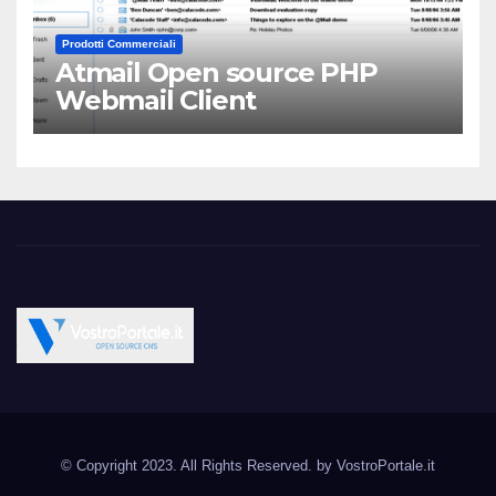
Prodotti Commerciali
Atmail Open source PHP
Webmail Client
Vostroportale.it CMS e
Open Source CMS CRM Gallery Forum Blog
script Open Source
© Copyright 2023. All Rights Reserved. by
VostroPortale.it
Joomla Wordpress Drupal