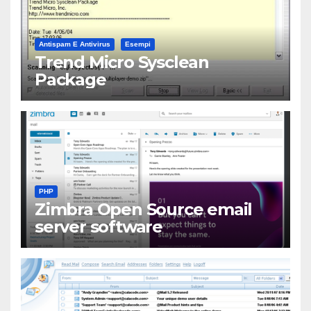
Antispam E Antivirus
Esempi
Trend Micro Sysclean
Package
PHP
Zimbra Open Source email
server software