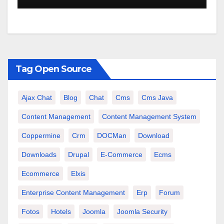
Tag Open Source
Ajax Chat
Blog
Chat
Cms
Cms Java
Content Management
Content Management System
Coppermine
Crm
DOCMan
Download
Downloads
Drupal
E-Commerce
Ecms
Ecommerce
Elxis
Enterprise Content Management
Erp
Forum
Fotos
Hotels
Joomla
Joomla Security