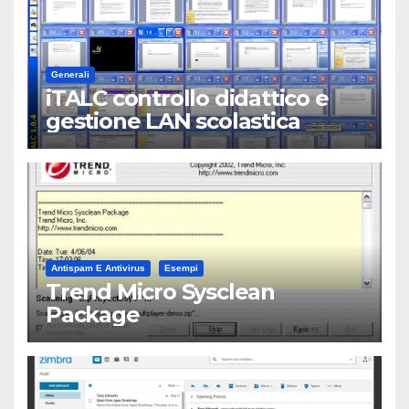
Generali
iTALC controllo didattico e
gestione LAN scolastica
Antispam E Antivirus
Esempi
Trend Micro Sysclean
Package