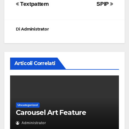
Navigazione
Textpattern
SPIP
articoli
Di
Administrator
Articoli Correlati
Uncategorized
Carousel Art Feature
Administrator