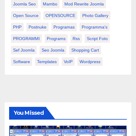
Joomla Seo
Mambo
Mod Rewrite Joomla
Open Source
OPENSOURCE
Photo Gallery
PHP
Postnuke
Programas
Programma's
PROGRAMMI
Programs
Rss
Script Foto
Sef Joomla
Seo Joomla
Shopping Cart
Software
Templates
VoIP
Wordpress
You Missed