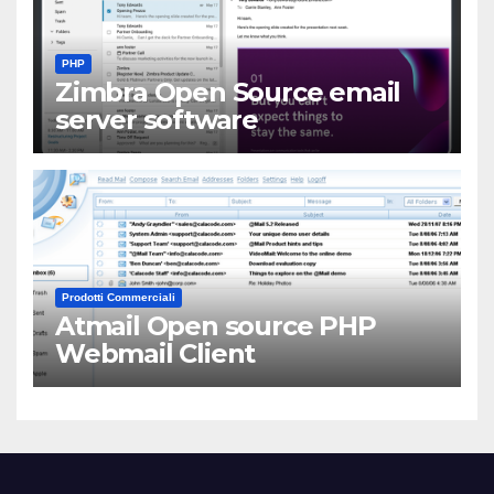
PHP
Zimbra Open Source email
server software
Prodotti Commerciali
Atmail Open source PHP
Webmail Client