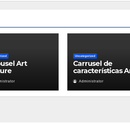
rized
Uncategorized
usel Art
Carrusel de
ture
características A
istrator
Administrator