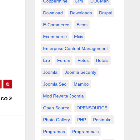
Coppermine
Crm
DOCMan
Download
Downloads
Drupal
E-Commerce
Ecms
Ecommerce
Elxis
Enterprise Content Management
Erp
Forum
Fotos
Hotels
Joomla
Joomla Security
Joomla Seo
Mambo
Mod Rewrite Joomla
aco
Open Source
OPENSOURCE
Photo Gallery
PHP
Postnuke
Programas
Programma's