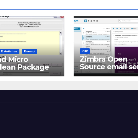
PHP
 E Antivirus
Esempi
Zimbra Open
d Micro
Source email se
clean Package
software