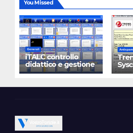
You Missed
Generali
Antispam
iTALC controllo
Tren
didattico e gestione
Sys
LAN scolastica