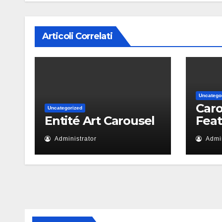
Articoli Correlati
Uncatego
Caro
Uncategorized
Entité Art Carousel
Fea
Administrator
Admin