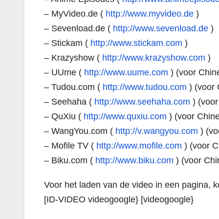
– MyVideo.de (
http://www.myvideo.de
)
– Sevenload.de (
http://www.sevenload.de
)
– Stickam (
http://www.stickam.com
)
– Krazyshow (
http://www.krazyshow.com
)
– UUme (
http://www.uume.com
) (voor Chin
– Tudou.com (
http://www.tudou.com
) (voor
– Seehaha (
http://www.seehaha.com
) (voor
– QuXiu (
http://www.quxiu.com
) (voor Chin
– WangYou.com (
http://v.wangyou.com
) (vo
– Mofile TV (
http://www.mofile.com
) (voor C
– Biku.com (
http://www.biku.com
) (voor Chi
Voor het laden van de video in een pagina, 
[ID-VIDEO videogoogle} [videogoogle}