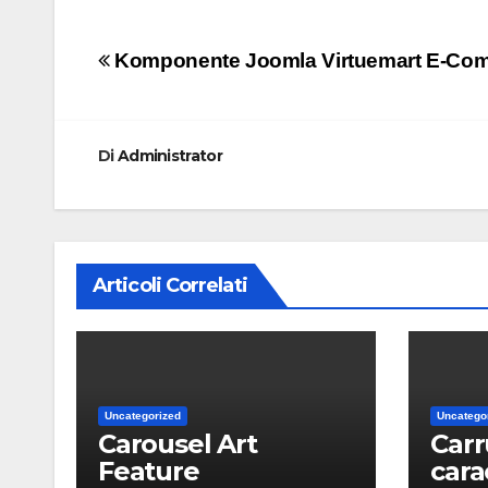
Navigazione
Komponente Joomla Virtuemart E-Co
articoli
Di
Administrator
Articoli Correlati
Uncategorized
Uncatego
Carousel Art
Carr
Feature
cara