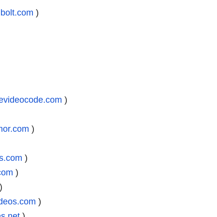
.bolt.com
)
cevideocode.com
)
mor.com
)
rs.com
)
.com
)
)
ideos.com
)
s.net
)