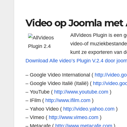
Video op Joomla met A
AllVideos Plugin is een
video-of muziekbestande
kunt ze exporteren van d
Download Alle video’s Plugin V.2.4 door joo
– Google Video International (
http://video.g
– Google Video Italië (Italië) (
http://video.goo
– YouTube (
http://www.youtube.com
)
– IFilm (
http://www.ifilm.com
)
– Yahoo Video (
http://video.yahoo.com
)
– Vimeo (
http://www.vimeo.com
)
– Metacafe (
http://www.metacafe.com
)