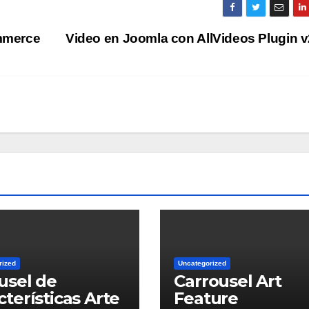
mmerce
Video en Joomla con AllVideos Plugin 
rized
Uncategorized
usel de
Carrousel Art
cterísticas Arte
Feature