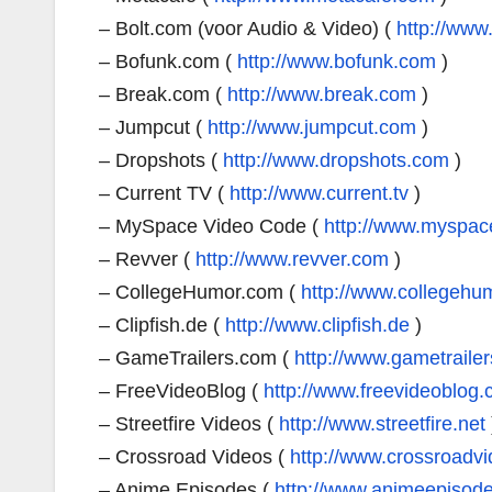
– Bolt.com (voor Audio & Video) (
http://www
– Bofunk.com (
http://www.bofunk.com
)
– Break.com (
http://www.break.com
)
– Jumpcut (
http://www.jumpcut.com
)
– Dropshots (
http://www.dropshots.com
)
– Current TV (
http://www.current.tv
)
– MySpace Video Code (
http://www.myspa
– Revver (
http://www.revver.com
)
– CollegeHumor.com (
http://www.collegehu
– Clipfish.de (
http://www.clipfish.de
)
– GameTrailers.com (
http://www.gametraile
– FreeVideoBlog (
http://www.freevideoblog
– Streetfire Videos (
http://www.streetfire.net
– Crossroad Videos (
http://www.crossroadv
– Anime Episodes (
http://www.animeepisode