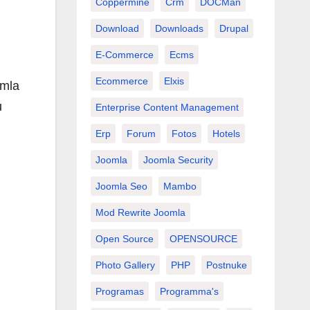
Coppermine
Crm
DOCMan
Download
Downloads
Drupal
E-Commerce
Ecms
Ecommerce
Elxis
omla
u
Enterprise Content Management
Erp
Forum
Fotos
Hotels
Joomla
Joomla Security
Joomla Seo
Mambo
Mod Rewrite Joomla
Open Source
OPENSOURCE
Photo Gallery
PHP
Postnuke
Programas
Programma's