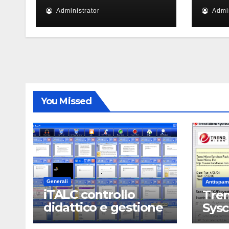
Administrator
Admin
You Missed
Generali
Antispam
iTALC controllo
Tren
didattico e gestione
Sys
LAN scolastica