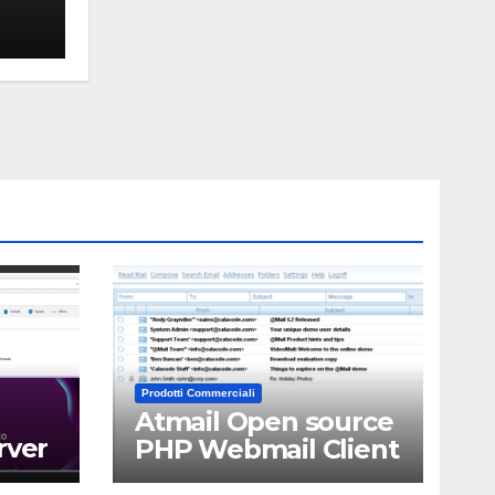
Prodotti Commerciali
Atmail Open source
rver
PHP Webmail Client