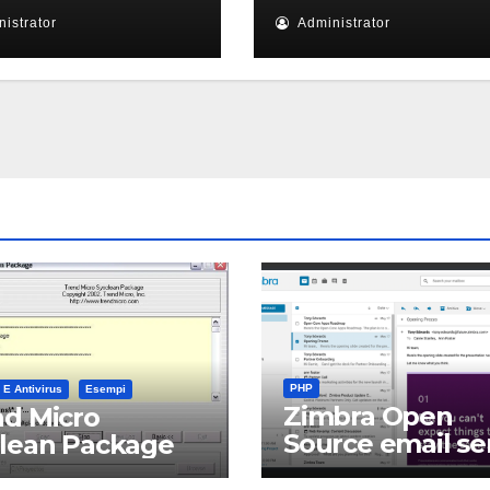
istrator
Administrator
PHP
 E Antivirus
Esempi
Zimbra Open
d Micro
Source email se
clean Package
software