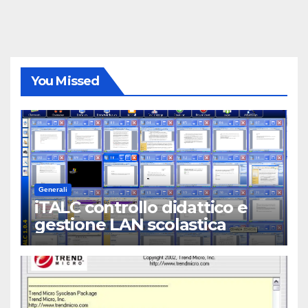
You Missed
Generali
iTALC controllo didattico e
gestione LAN scolastica