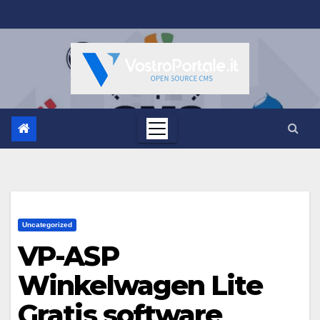
Salta
al
contenuto
Uncategorized
VP-ASP
Winkelwagen Lite
Gratis software