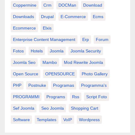
Coppermine
Crm
DOCMan
Download
Downloads
Drupal
E-Commerce
Ecms
Ecommerce
Elxis
Enterprise Content Management
Erp
Forum
Fotos
Hotels
Joomla
Joomla Security
Joomla Seo
Mambo
Mod Rewrite Joomla
Open Source
OPENSOURCE
Photo Gallery
PHP
Postnuke
Programas
Programma's
PROGRAMMI
Programs
Rss
Script Foto
Sef Joomla
Seo Joomla
Shopping Cart
Software
Templates
VoIP
Wordpress