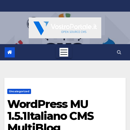
Salta
al
contenuto
Uncategorized
WordPress MU
1.5.1Italiano CMS
MultiBlog