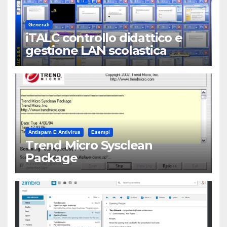
Generali
iTALC controllo didattico e
gestione LAN scolastica
Antispam E Antivirus
Esempi
Trend Micro Sysclean
Package