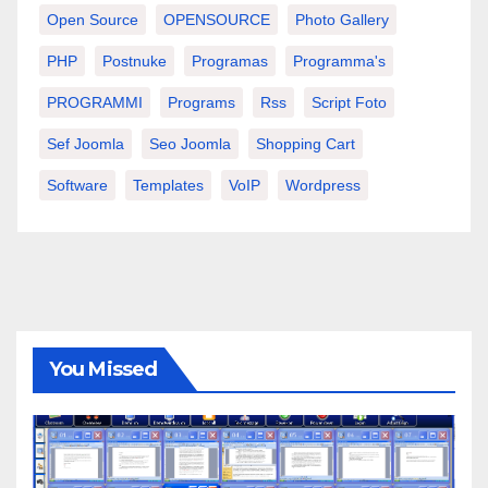
Open Source
OPENSOURCE
Photo Gallery
PHP
Postnuke
Programas
Programma's
PROGRAMMI
Programs
Rss
Script Foto
Sef Joomla
Seo Joomla
Shopping Cart
Software
Templates
VoIP
Wordpress
You Missed