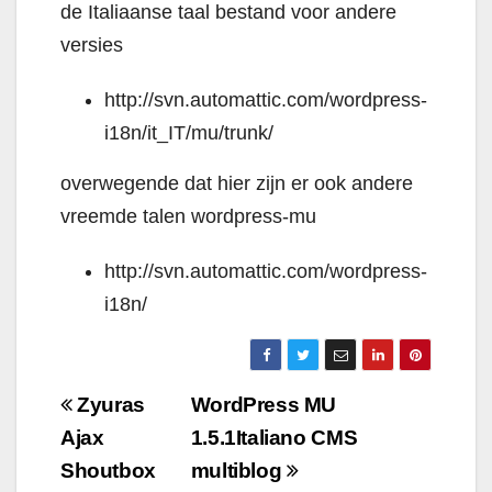
de Italiaanse taal bestand voor andere
versies
http://svn.automattic.com/wordpress-
i18n/it_IT/mu/trunk/
overwegende dat hier zijn er ook andere
vreemde talen wordpress-mu
http://svn.automattic.com/wordpress-
i18n/
Navigazione
Zyuras
WordPress MU
articoli
Ajax
1.5.1Italiano CMS
Shoutbox
multiblog