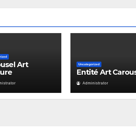
rized
usel Art
Uncategorized
ture
Entité Art Carou
istrator
Administrator