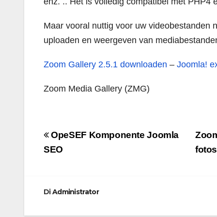
enz. .. Het is volledig compatibel met PH
Maar vooral nuttig voor uw videobestanden ni
uploaden en weergeven van mediabestanden 
Zoom Gallery 2.5.1 downloaden
–
Joomla!
e
Zoom Media Gallery (ZMG)
Navigazione
OpeSEF Komponente Joomla
Zoom
articoli
SEO
foto
Di
Administrator