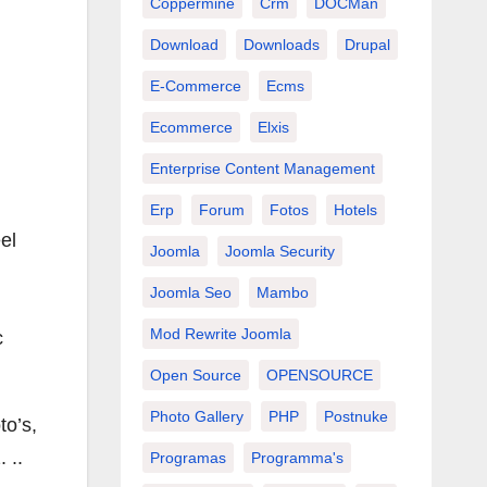
Coppermine
Crm
DOCMan
Download
Downloads
Drupal
E-Commerce
Ecms
Ecommerce
Elxis
Enterprise Content Management
Erp
Forum
Fotos
Hotels
el
Joomla
Joomla Security
Joomla Seo
Mambo
Mod Rewrite Joomla
c
Open Source
OPENSOURCE
Photo Gallery
PHP
Postnuke
to’s,
 ..
Programas
Programma's