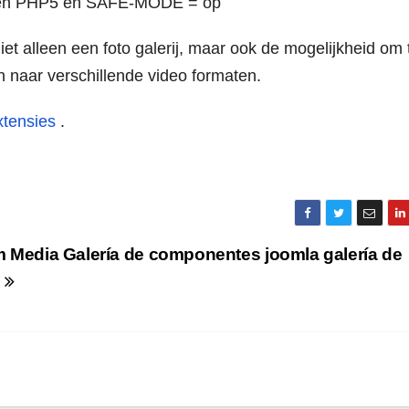
P4 en PHP5 en SAFE-MODE = op
et alleen een foto galerij, maar ook de mogelijkheid om 
naar verschillende video formaten.
xtensies
.
 Media Galería de componentes joomla galería de
s