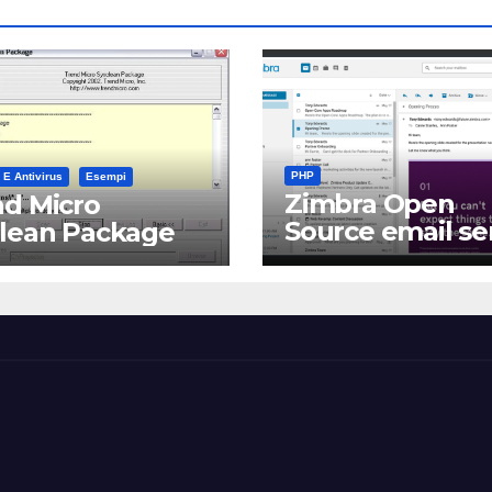
PHP
 E Antivirus
Esempi
Zimbra Open
d Micro
Source email se
clean Package
software