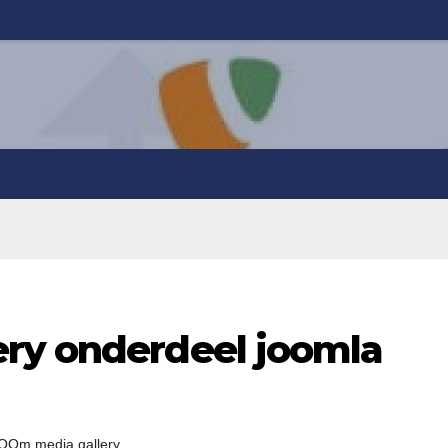
ry onderdeel joomla
OOm media gallery