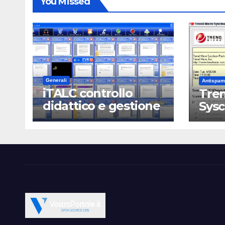
You Missed
Generali
Antispam
iTALC controllo
Tren
didattico e gestione
Sys
LAN scolastica