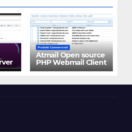
Prodotti Commerciali
Atmail Open source
rver
PHP Webmail Client