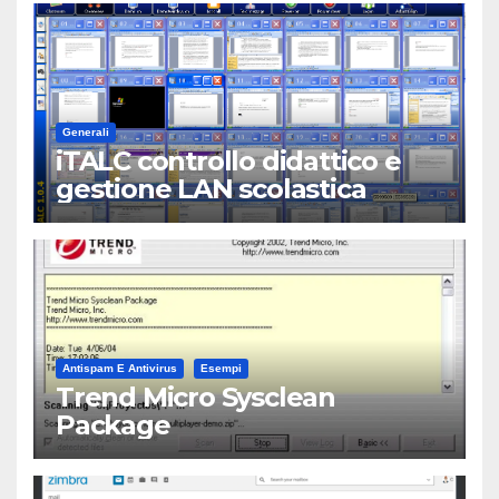
Generali
iTALC controllo didattico e
gestione LAN scolastica
Antispam E Antivirus
Esempi
Trend Micro Sysclean
Package