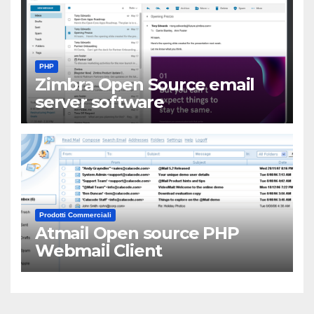
PHP
Zimbra Open Source email
server software
Prodotti Commerciali
Atmail Open source PHP
Webmail Client