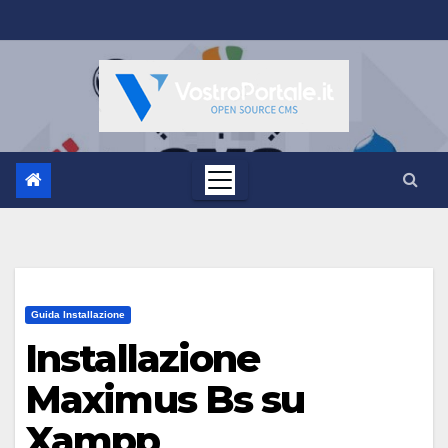
Salta
al
contenuto
Guida Installazione
Installazione
Maximus Bs su
Xampp