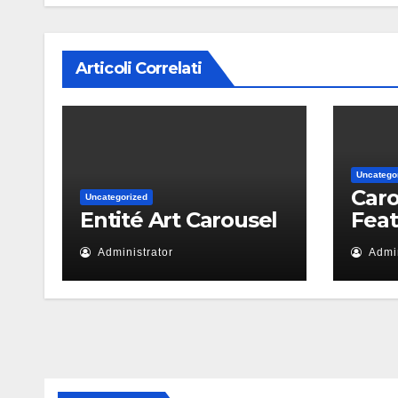
Articoli Correlati
Uncatego
Caro
Uncategorized
Entité Art Carousel
Fea
Administrator
Admin