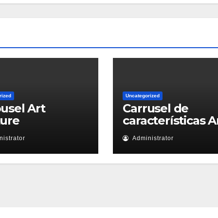
rized
Uncategorized
usel Art
Carrusel de
ture
características A
istrator
Administrator