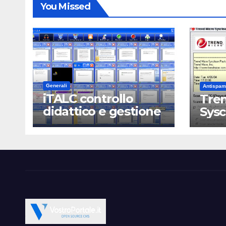
You Missed
Generali
Antispam
iTALC controllo
Tren
didattico e gestione
Sys
LAN scolastica