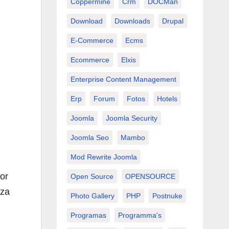
Coppermine
Crm
DOCMan
Download
Downloads
Drupal
E-Commerce
Ecms
Ecommerce
Elxis
Enterprise Content Management
Erp
Forum
Fotos
Hotels
Joomla
Joomla Security
Joomla Seo
Mambo
Mod Rewrite Joomla
or
Open Source
OPENSOURCE
iza
Photo Gallery
PHP
Postnuke
Programas
Programma's