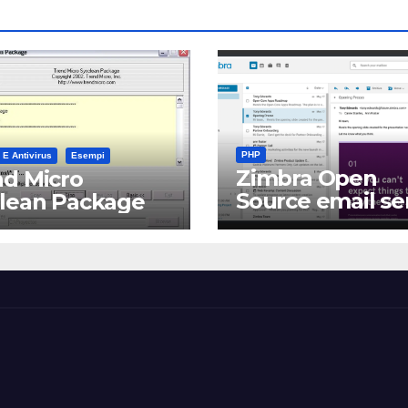
PHP
 E Antivirus
Esempi
Zimbra Open
d Micro
Source email se
clean Package
software