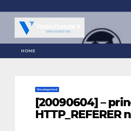
Salta
al
contenuto
HOME
Uncategorized
[20090604] – prin
HTTP_REFERER no 