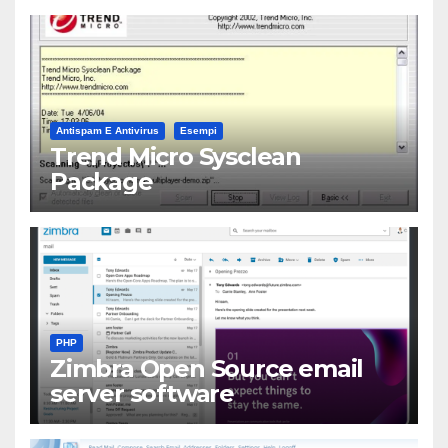
Antispam E Antivirus
Esempi
Trend Micro Sysclean
Package
PHP
Zimbra Open Source email
server software