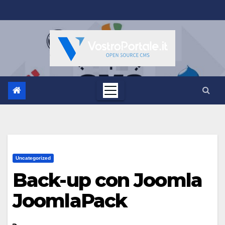
Salta
al
contenuto
Uncategorized
Back-up con Joomla
JoomlaPack