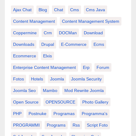
Ajax Chat
Blog
Chat
Cms
Cms Java
Content Management
Content Management System
Coppermine
Crm
DOCMan
Download
Downloads
Drupal
E-Commerce
Ecms
Ecommerce
Elxis
Enterprise Content Management
Erp
Forum
Fotos
Hotels
Joomla
Joomla Security
Joomla Seo
Mambo
Mod Rewrite Joomla
Open Source
OPENSOURCE
Photo Gallery
PHP
Postnuke
Programas
Programma's
PROGRAMMI
Programs
Rss
Script Foto