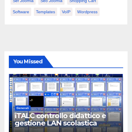
Sef Joomla
Seo Joomla
Shopping Cart
Software
Templates
VoIP
Wordpress
You Missed
Generali
iTALC controllo didattico e
gestione LAN scolastica