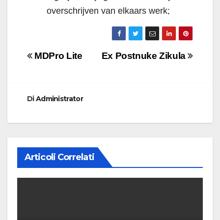
overschrijven van elkaars werk;
Navigazione
MDPro Lite
Ex Postnuke Zikula
articoli
Di
Administrator
Articoli Correlati