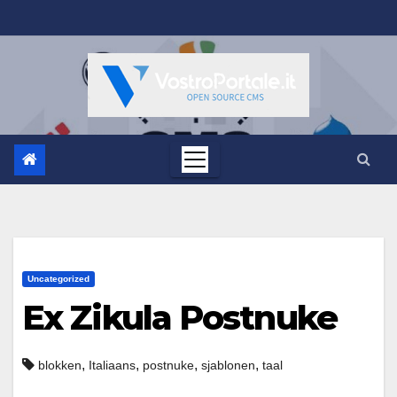
Salta
al
contenuto
Uncategorized
Ex Zikula Postnuke
,
,
,
,
blokken
Italiaans
postnuke
sjablonen
taal