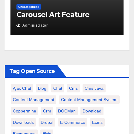
Uncategorized
Carousel Art Feature
Administrator
Tag Open Source
Ajax Chat
Blog
Chat
Cms
Cms Java
Content Management
Content Management System
Coppermine
Crm
DOCMan
Download
Downloads
Drupal
E-Commerce
Ecms
Ecommerce
Elxis