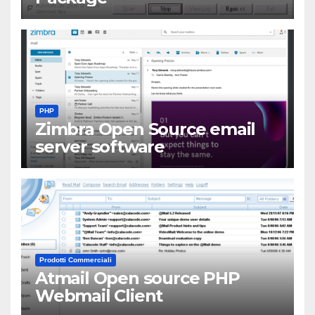
PHP
Zimbra Open Source email
server software
Prodotti Commerciali
Atmail Open source PHP
Webmail Client