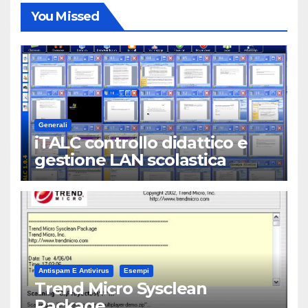
You Missed
Generali
iTALC controllo didattico e
gestione LAN scolastica
Antispam E Antivirus
Esempi
Trend Micro Sysclean
Package