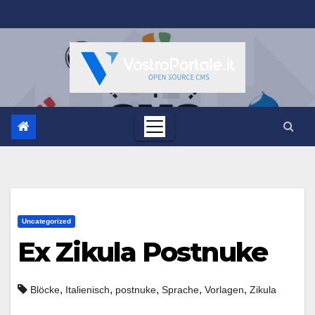
Salta
al
contenuto
Uncategorized
Ex Zikula Postnuke
,
,
,
,
,
Blöcke
Italienisch
postnuke
Sprache
Vorlagen
Zikula