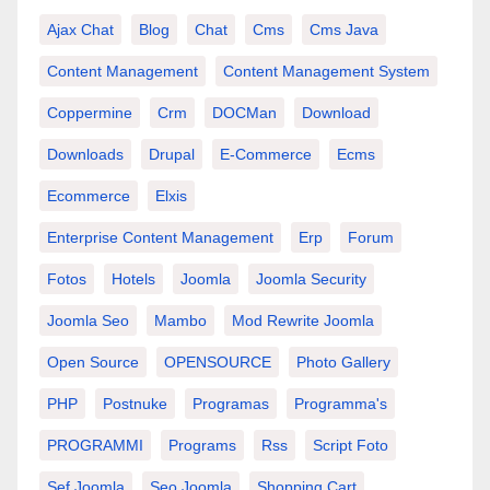
Ajax Chat
Blog
Chat
Cms
Cms Java
Content Management
Content Management System
Coppermine
Crm
DOCMan
Download
Downloads
Drupal
E-Commerce
Ecms
Ecommerce
Elxis
Enterprise Content Management
Erp
Forum
Fotos
Hotels
Joomla
Joomla Security
Joomla Seo
Mambo
Mod Rewrite Joomla
Open Source
OPENSOURCE
Photo Gallery
PHP
Postnuke
Programas
Programma's
PROGRAMMI
Programs
Rss
Script Foto
Sef Joomla
Seo Joomla
Shopping Cart