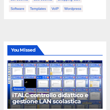
Software
Templates
VoIP
Wordpress
You Missed
Generali
iTALC controllo didattico e
gestione LAN scolastica