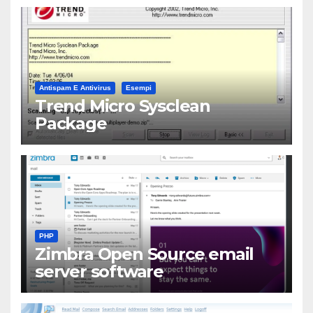
Antispam E Antivirus
Esempi
Trend Micro Sysclean
Package
PHP
Zimbra Open Source email
server software