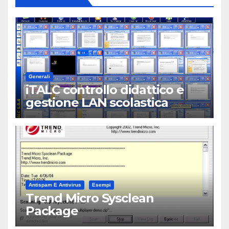
Generali
iTALC controllo didattico e
gestione LAN scolastica
Antispam E Antivirus
Esempi
Trend Micro Sysclean
Package