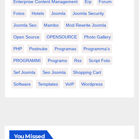
Enterprise Content Management
Erp
Forum
Fotos
Hotels
Joomla
Joomla Security
Joomla Seo
Mambo
Mod Rewrite Joomla
Open Source
OPENSOURCE
Photo Gallery
PHP
Postnuke
Programas
Programma's
PROGRAMMI
Programs
Rss
Script Foto
Sef Joomla
Seo Joomla
Shopping Cart
Software
Templates
VoIP
Wordpress
You Missed