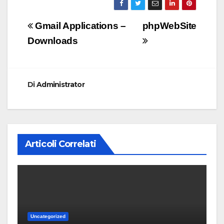
Navigazione
Gmail Applications –
phpWebSite
articoli
Downloads
Di
Administrator
Articoli Correlati
Uncategorized