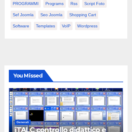
PROGRAMMI
Programs
Rss
Script Foto
Sef Joomla
Seo Joomla
Shopping Cart
Software
Templates
VoIP
Wordpress
You Missed
Generali
iTALC controllo didattico e