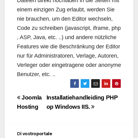
Dateien direkt hochladen in die Seiten mit
einem einzigen Zug erlaubt, werden Sie
nie brauchen, um den Editor wechseln,
Code zu schreiben (javascript, iframe, php
, ASP, Java, etc. ..) und andere nützliche
Features wie die Beschränkung der Editor
nur für Administratoren, Verlage, Autoren,
Verleger oder eingetragene oder anonyme
Benutzer, etc. ..
Navigazione
Joomla
Installatiehandleiding PHP
articoli
Hosting
op Windows IIS.
Di
vostroportale