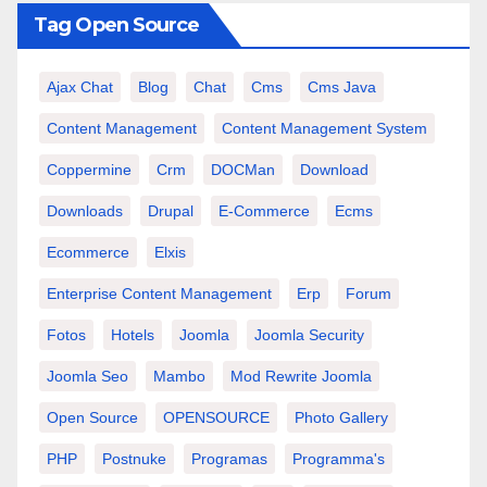
Tag Open Source
Ajax Chat
Blog
Chat
Cms
Cms Java
Content Management
Content Management System
Coppermine
Crm
DOCMan
Download
Downloads
Drupal
E-Commerce
Ecms
Ecommerce
Elxis
Enterprise Content Management
Erp
Forum
Fotos
Hotels
Joomla
Joomla Security
Joomla Seo
Mambo
Mod Rewrite Joomla
Open Source
OPENSOURCE
Photo Gallery
PHP
Postnuke
Programas
Programma's