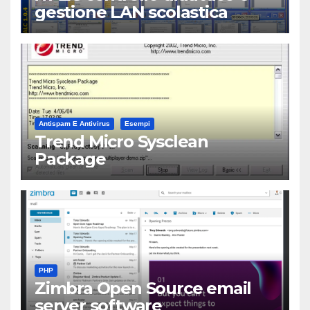
gestione LAN scolastica
Antispam E Antivirus
Esempi
Trend Micro Sysclean
Package
PHP
Zimbra Open Source email
server software