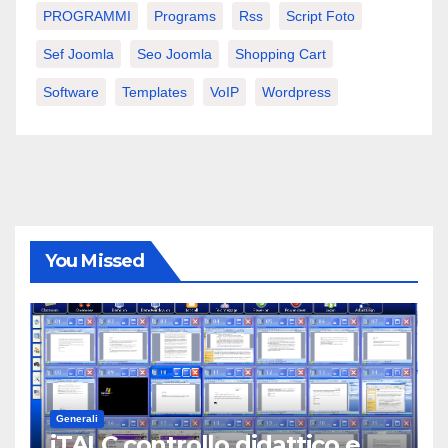
PROGRAMMI
Programs
Rss
Script Foto
Sef Joomla
Seo Joomla
Shopping Cart
Software
Templates
VoIP
Wordpress
You Missed
Generali
iTALC controllo didattico e