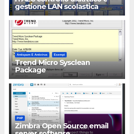
gestione LAN scolastica
Antispam E Antivirus
Esempi
Trend Micro Sysclean
Package
PHP
Zimbra Open Source email
server software