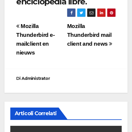
enciclopedia libre.
Navigazione
Mozilla
Mozilla
articoli
Thunderbird e-
Thunderbird mail
mailclient en
client and news
nieuws
Di
Administrator
Articoli Correlati