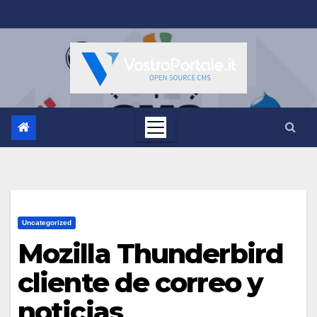
Salta
al
contenuto
Uncategorized
Mozilla Thunderbird
cliente de correo y
noticias