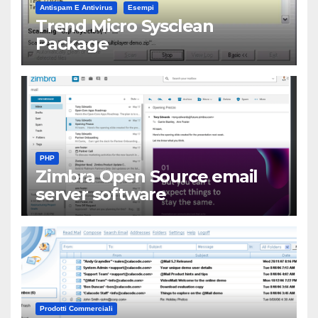
Antispam E Antivirus
Esempi
Trend Micro Sysclean
Package
PHP
Zimbra Open Source email
server software
Prodotti Commerciali