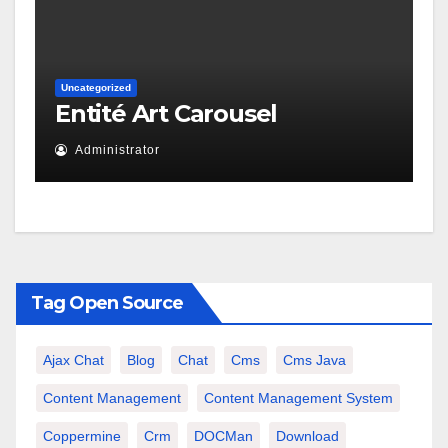
Uncategorized
Entité Art Carousel
Administrator
Tag Open Source
Ajax Chat
Blog
Chat
Cms
Cms Java
Content Management
Content Management System
Coppermine
Crm
DOCMan
Download