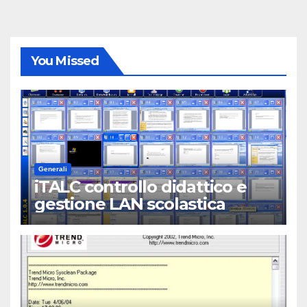
You Missed
Generali
iTALC controllo didattico e
gestione LAN scolastica