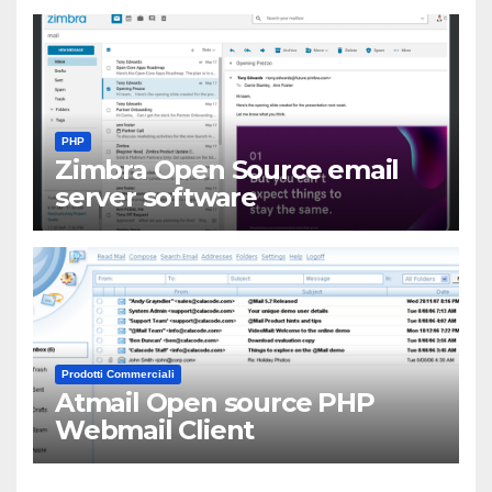
PHP
Zimbra Open Source email
server software
Prodotti Commerciali
Atmail Open source PHP
Webmail Client