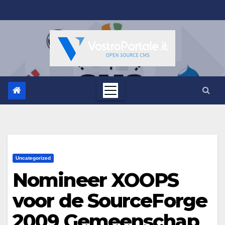
Salta
al
contenuto
Uncategorized
Nomineer XOOPS
voor de SourceForge
2009 Gemeenschap