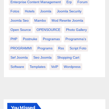
Enterprise Content Management
Erp
Forum
Fotos
Hotels
Joomla
Joomla Security
Joomla Seo
Mambo
Mod Rewrite Joomla
Open Source
OPENSOURCE
Photo Gallery
PHP
Postnuke
Programas
Programma's
PROGRAMMI
Programs
Rss
Script Foto
Sef Joomla
Seo Joomla
Shopping Cart
Software
Templates
VoIP
Wordpress
You Missed