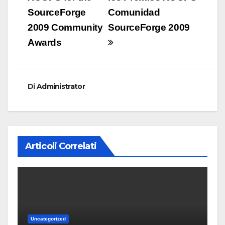
articoli
SourceForge
Comunidad
2009 Community
SourceForge 2009
Awards
Di
Administrator
Articoli Correlati
Uncategorized