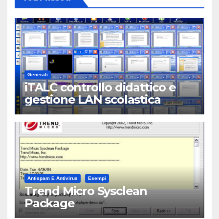
Generali
iTALC controllo didattico e
gestione LAN scolastica
Antispam E Antivirus
Esempi
Trend Micro Sysclean
Package