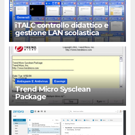
Generali
iTALC controllo didattico e
gestione LAN scolastica
Antispam E Antivirus
Esempi
Trend Micro Sysclean
Package