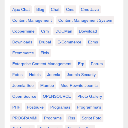
Ajax Chat
Blog
Chat
Cms
Cms Java
Content Management
Content Management System
Coppermine
Crm
DOCMan
Download
Downloads
Drupal
E-Commerce
Ecms
Ecommerce
Elxis
Enterprise Content Management
Erp
Forum
Fotos
Hotels
Joomla
Joomla Security
Joomla Seo
Mambo
Mod Rewrite Joomla
Open Source
OPENSOURCE
Photo Gallery
PHP
Postnuke
Programas
Programma's
PROGRAMMI
Programs
Rss
Script Foto