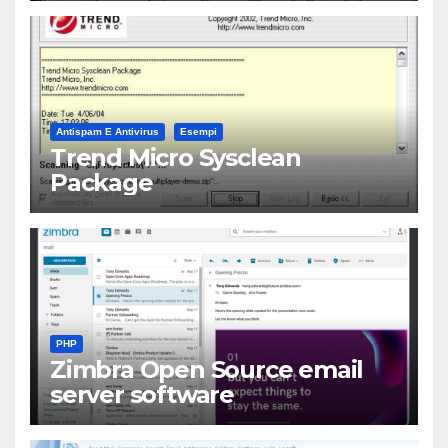
Antispam E Antivirus
Esempi
Trend Micro Sysclean
Package
PHP
Zimbra Open Source email
server software