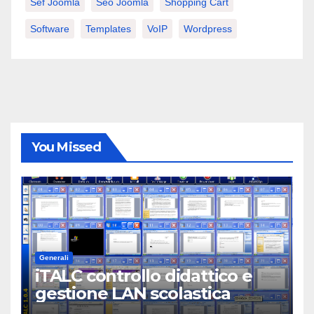
Sef Joomla
Seo Joomla
Shopping Cart
Software
Templates
VoIP
Wordpress
You Missed
Generali
iTALC controllo didattico e
gestione LAN scolastica