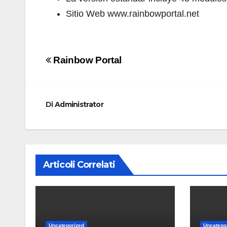
Sitio Web www.rainbowportal.net
Navigazione
Rainbow Portal
articoli
Di
Administrator
Articoli Correlati
Uncategorized
Uncatego