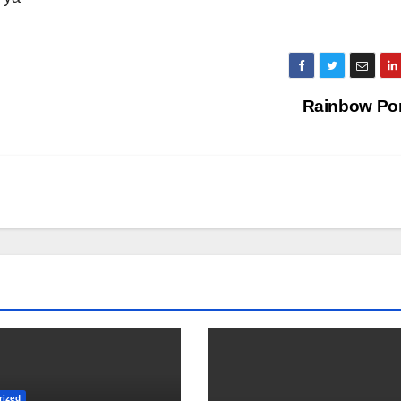
Rainbow Por
rized