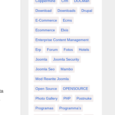
Coppermine
Crm
DOCMan
Download
Downloads
Drupal
E-Commerce
Ecms
Ecommerce
Elxis
Enterprise Content Management
Erp
Forum
Fotos
Hotels
Joomla
Joomla Security
Joomla Seo
Mambo
Mod Rewrite Joomla
Open Source
OPENSOURCE
ta
,
Photo Gallery
PHP
Postnuke
Programas
Programma's