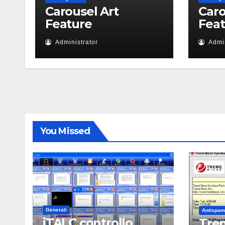
Carousel Art
Caro
Feature
Fea
Administrator
Admin
You Missed
Generali
Antispam
iTALC controllo
Tren