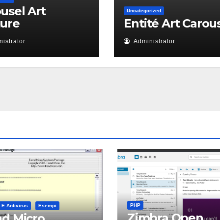
usel Art
Uncategorized
ture
Entité Art Carou
istrator
Administrator
PHP
 E Antivirus
Esempi
Zimbra Open
d Micro