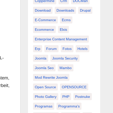
Coppermine
Crm
DOCMan
Download
Downloads
Drupal
E-Commerce
Ecms
Ecommerce
Elxis
Enterprise Content Management
Erp
Forum
Fotos
Hotels
L-
Joomla
Joomla Security
Joomla Seo
Mambo
stem,
Mod Rewrite Joomla
beit,
Open Source
OPENSOURCE
Photo Gallery
PHP
Postnuke
Programas
Programma's