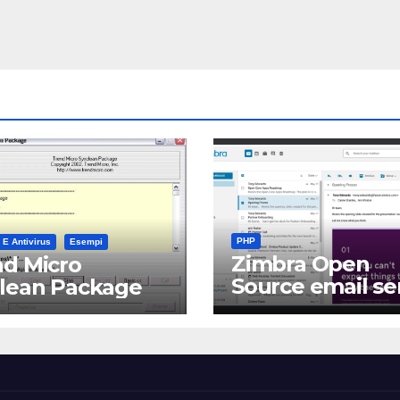
PHP
 E Antivirus
Esempi
Zimbra Open
d Micro
Source email se
clean Package
software