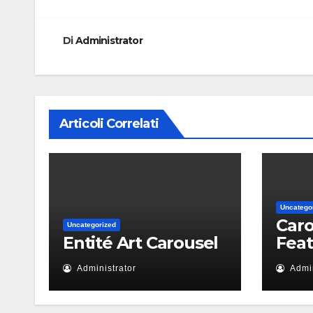
articoli
Di
Administrator
Articoli Correlati
Uncatego
Caro
Uncategorized
Entité Art Carousel
Fea
Administrator
Admin