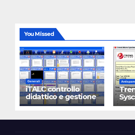
You Missed
Generali
Antispam
iTALC controllo
Tren
didattico e gestione
Sys
LAN scolastica