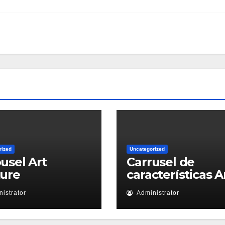
rized
Uncategorized
usel Art
Carrusel de
ture
características A
istrator
Administrator