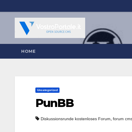
Salta
al
contenuto
HOME
Uncategorized
PunBB
,
Diskussionsrunde kostenloses Forum
forum cm