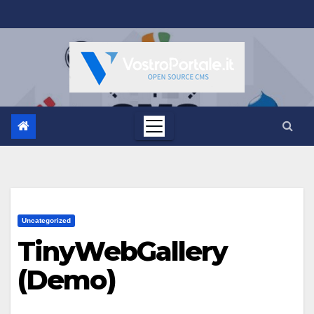
Salta
al
contenuto
Uncategorized
TinyWebGallery
(Demo)