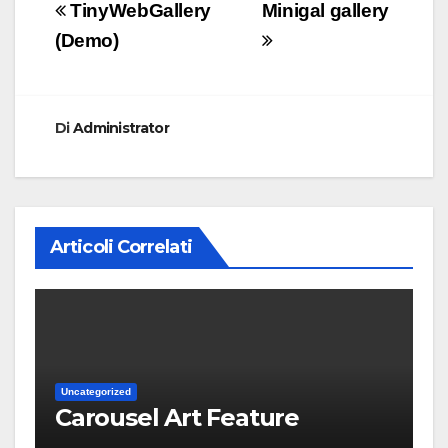
Navigazione
TinyWebGallery
Minigal gallery
articoli
(Demo)
Di
Administrator
Articoli Correlati
Uncategorized
Carousel Art Feature