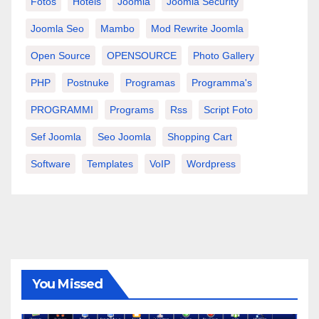
Fotos
Hotels
Joomla
Joomla Security
Joomla Seo
Mambo
Mod Rewrite Joomla
Open Source
OPENSOURCE
Photo Gallery
PHP
Postnuke
Programas
Programma's
PROGRAMMI
Programs
Rss
Script Foto
Sef Joomla
Seo Joomla
Shopping Cart
Software
Templates
VoIP
Wordpress
You Missed