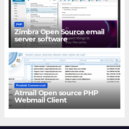
PHP
Zimbra Open Source email
server software
Prodotti Commerciali
Atmail Open source PHP
Webmail Client