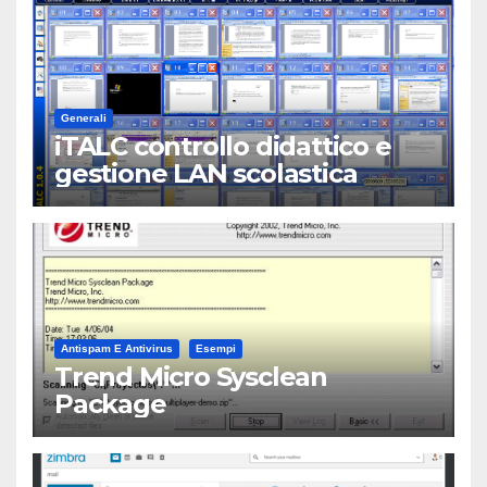
Generali
iTALC controllo didattico e
gestione LAN scolastica
Antispam E Antivirus
Esempi
Trend Micro Sysclean
Package